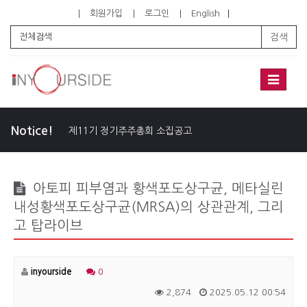
회원가입
로그인
English
검색
Toggle
navigati
Notice!
제11기 정기주주총회 소집공고
아토피 피부염과 황색포도상구균, 메타실린
내성황색포도상구균(MRSA)의 상관관계, 그리
고 탑라이브
inyourside
0
2,874
2025.05.12 00:54