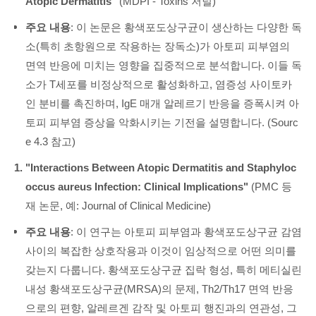
Atopic Dermatitis"
(MDPI - Toxins 저널)
주요 내용
: 이 논문은 황색포도상구균이 생산하는 다양한 독
소(특히 초항원으로 작용하는 장독소)가 아토피 피부염의
면역 반응에 미치는 영향을 집중적으로 분석합니다. 이들 독
소가 T세포를 비정상적으로 활성화하고, 염증성 사이토카
인 분비를 촉진하며, IgE 매개 알레르기 반응을 증폭시켜 아
토피 피부염 증상을 악화시키는 기전을 설명합니다. (Sourc
e 4.3 참고)
"Interactions Between Atopic Dermatitis and Staphyloc
occus aureus Infection: Clinical Implications"
(PMC 등
재 논문, 예: Journal of Clinical Medicine)
주요 내용
: 이 연구는 아토피 피부염과 황색포도상구균 감염
사이의 복잡한 상호작용과 이것이 임상적으로 어떤 의미를
갖는지 다룹니다. 황색포도상구균 집락 형성, 특히 메티실린
내성 황색포도상구균(MRSA)의 문제, Th2/Th17 면역 반응
으로의 편향, 알레르겐 감작 및 아토피 행진과의 연관성, 그