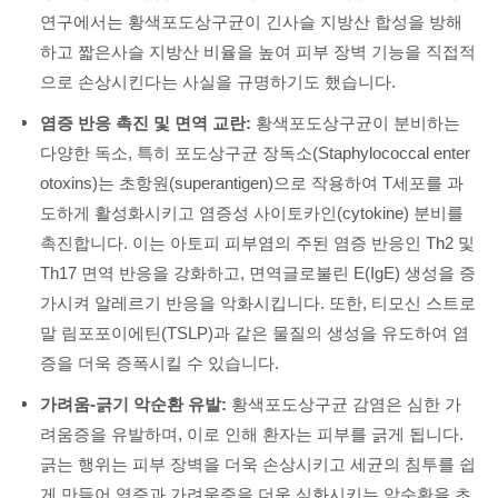
연구에서는 황색포도상구균이 긴사슬 지방산 합성을 방해
하고 짧은사슬 지방산 비율을 높여 피부 장벽 기능을 직접적
으로 손상시킨다는 사실을 규명하기도 했습니다.
염증 반응 촉진 및 면역 교란:
황색포도상구균이 분비하는
다양한 독소, 특히 포도상구균 장독소(Staphylococcal enter
otoxins)는 초항원(superantigen)으로 작용하여 T세포를 과
도하게 활성화시키고 염증성 사이토카인(cytokine) 분비를
촉진합니다. 이는 아토피 피부염의 주된 염증 반응인 Th2 및
Th17 면역 반응을 강화하고, 면역글로불린 E(IgE) 생성을 증
가시켜 알레르기 반응을 악화시킵니다. 또한, 티모신 스트로
말 림포포이에틴(TSLP)과 같은 물질의 생성을 유도하여 염
증을 더욱 증폭시킬 수 있습니다.
가려움-긁기 악순환 유발:
황색포도상구균 감염은 심한 가
려움증을 유발하며, 이로 인해 환자는 피부를 긁게 됩니다.
긁는 행위는 피부 장벽을 더욱 손상시키고 세균의 침투를 쉽
게 만들어 염증과 가려움증을 더욱 심화시키는 악순환을 초