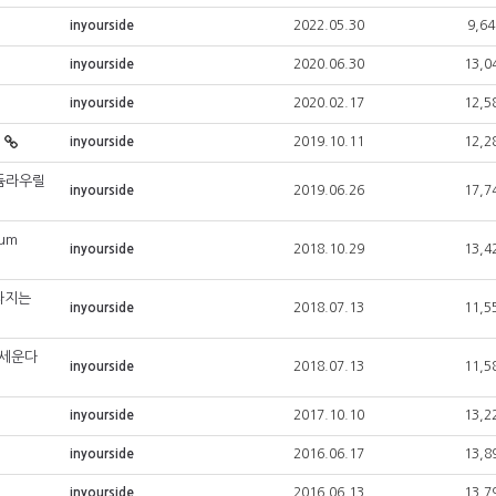
inyourside
2022.05.30
9,64
inyourside
2020.06.30
13,0
inyourside
2020.02.17
12,5
inyourside
2019.10.11
12,2
듐라우릴
inyourside
2019.06.26
17,7
rum
inyourside
2018.10.29
13,4
라지는
inyourside
2018.07.13
11,5
 세운다
inyourside
2018.07.13
11,5
inyourside
2017.10.10
13,2
inyourside
2016.06.17
13,8
inyourside
2016.06.13
13,7