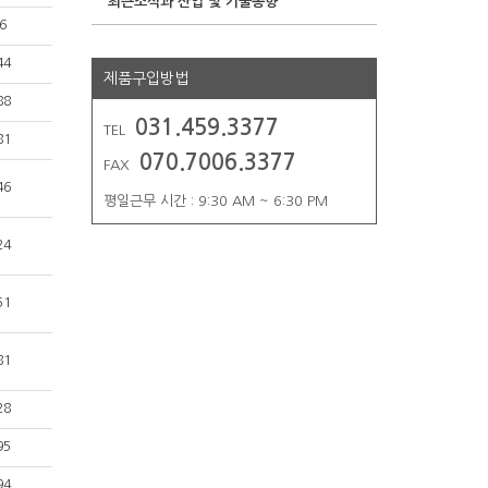
최근소식과 산업 및 기술동향
6
44
제품구입방법
88
031.459.3377
TEL
81
070.7006.3377
FAX
46
평일근무 시간 : 9:30 AM ~ 6:30 PM
24
51
81
28
95
94