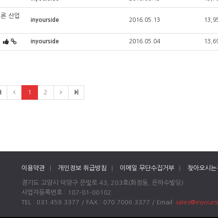
일론 산업
inyourside
2016.05.13
13,9
inyourside
2016.05.04
13,6
1
2
이용약관
|
개인정보 취급방침
|
이메일 무단수집거부
|
찾아오시는
경기도 고양시 덕양구 은빛로 43, 203호(화정동, 은하수빌딩)
사업자등록번호 : 187-81-00102
TEL : 031.459.3377 / FAX : 070.7006.3377 / Email:
sales@inyour