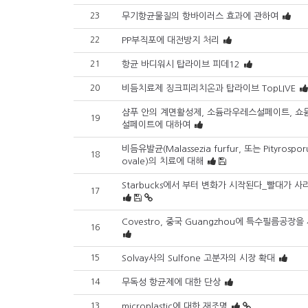
23
무기항균물질의 항바이러스 효과에 관하여
22
PP부직포에 대전방지 처리
21
항균 바디워시 탑라이브 피데12
20
비듬치료제 징크피리치온과 탑라이브 TopLIVE
샴푸 안의 계면활성제, 소듐라우레스설페이트, 쇼
19
설페이트에 대하여
비듬유발균(Malassezia furfur, 또는 Pityrospo
18
ovale)의 치료에 대해
Starbucks에서 부터 변화가 시작된다_빨대가 사
17
Covestro, 중국 Guangzhou에 특수필름공장을
16
15
Solvay사의 Sulfone 고분자의 시장 확대
14
무독성 항균제에 대한 단상
13
microplastic에 대한 재조명