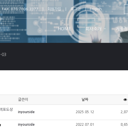
FAX: 070.7006.3377
회원가입
로그인
English
HOME
회사소개
제품정
-03
글쓴이
날짜
황색포도상
inyourside
2025.05.12
2,87
inyourside
2022.07.01
8,65