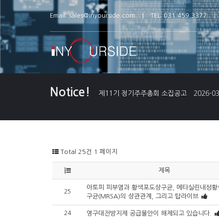
Email:
sales@inyourside.com
TEL: 031.459.3377
Notice!
제11기 정기주주총회 소집공고
2026-03
Total 25건
1 페이지
제목
아토피 피부염과 황색포도상구균, 메타실린내성
25
구균(MRSA)의 상관관계, 그리고 탑라이브
24
영구대전방지제 공급불안이 해제되고 있습니다.